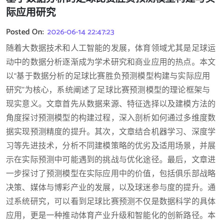
际应用研究
Posted On:
2026-06-14 22:47:23
随着大数据技术和人工智能的发展，体育领域尤其是足球运
动中的数据分析逐渐成为学术研究和商业应用的热点。本文
以“基于数据分析的足球比赛胜负预测模型构建与实际应用
研究”为核心，系统阐述了足球比赛预测模型的理论框架与
现实意义。文章首先从数据来源、特征选择以及建模方法的
角度探讨预测模型的构建过程，深入剖析如何通过多维度数
据实现预测精度的提升。其次，文章结合机器学习、深度学
习等先进技术，分析不同建模策略的优劣及适用场景，并展
示在实际预测中可能遇到的挑战与优化途径。最后，文章进
一步探讨了预测模型在实际应用中的价值，包括俱乐部战略
决策、媒体与博彩产业的发展，以及球迷参与度的提升。通
过系统研究，可以看到足球比赛预测不仅是数据科学的具体
应用，更是一种推动体育产业升级和智能化的创新路径。本