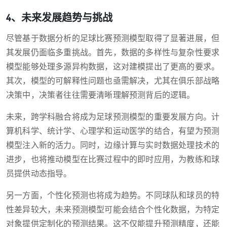
4、未来发展趋势与挑战
尽管基于数据分析的足球比赛预测模型取得了显著进展，但
其发展仍面临多重挑战。首先，数据的多样性与复杂性要求
模型能够处理多源异构数据，这对建模提出了更高的要求。
其次，模型的可解释性问题也亟需解决，尤其在俱乐部战略
决策中，决策者往往需要清晰理解预测背后的逻辑。
未来，跨学科融合将成为足球预测模型的重要发展方向。计
算机科学、统计学、心理学和运动医学的结合，有望为预测
模型注入新的活力。同时，边缘计算与实时数据处理技术的
进步，也将推动模型在比赛过程中的即时应用，为教练和球
员提供动态指导。
另一方面，个性化预测也将成为趋势。不同球队和球员的特
性差异较大，未来预测模型可能会结合个性化数据，为特定
对象提供定制化的预测结果。这不仅能提升预测精度，还能