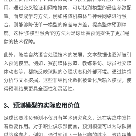
用。通过交叉验证和网格搜索，可以找到模型的最佳参数配
置。而集成学习方法，例如将随机森林与神经网络进行融
合，则能够降低单一模型的偏差与方差，提高整体预测精
度。这种“多模型融合”的方法为足球比赛预测提供了更加稳
健的技术保障。
此外，随着自然语言处理技术的发展，文本数据也逐渐被引
入预测模型。例如，赛前媒体报道、教练采访、球员社交媒
体动态等，都能反映球队的心理状态和外部环境。通过情感
分析与文本挖掘，这些非结构化数据被量化后输入模型，使
得预测结果更具全面性和灵活性。
3、预测模型的实际应用价值
足球比赛胜负预测不仅具有学术研究意义，还在实践中发挥
着重要作用。对于职业俱乐部而言，预测模型可以为球队提
供战略参考。例如，通过预测下一场比赛的胜率，教练组能