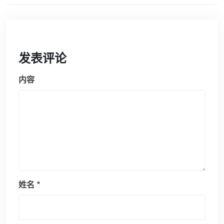
发表评论
内容
姓名
*