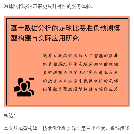
为球队和球迷带来更具针对性的服务体验。
总结：
本文从模型构建、技术优化和实际应用三个维度，系统阐述