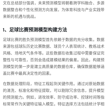
文在总结部分强调，未来预测模型将朝着跨学科融合、多源
数据整合和个性化预测方向发展，为体育科技与产业实践带
来新的机遇与挑战。
1、足球比赛预测模型构建方法
足球比赛的胜负预测模型首先依赖于数据的充分收集。数据
来源包括球队历史比赛数据、球员个人表现统计、教练战术
风格、场地天气条件等。这些数据在收集过程中需要保证完
整性与可靠性，否则会造成建模结果的偏差。因此，构建预
测模型的第一步是建立高质量的数据仓库，确保数据能够涵
盖比赛中最具决定性的因素。
在数据处理阶段，特征工程起到关键作用。通过对原始数据
的清洗、标准化和特征提取，可以剔除冗余信息，提升模型
的预测能力。例如，进攻效率、防守成功率、控球时间等指
标常常作为关键特征输入模型。特征选择方法包括统计学相