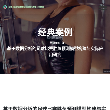
经典案例
Home
基于数据分析的足球比赛胜负预测模型构建与实际应
用研究
基于数据分析的足球比赛胜负预测模型构建与实