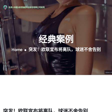
经典案例
Home
突发！欧联宣布将离队，球迷不舍告别
突发！欧联宣布将离队，球迷不舍告别