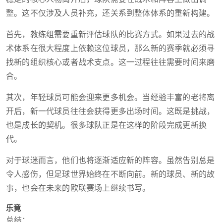
整。这不仅涉及人员补充，还关系到整体体系的重新构建。
首先，教练组需要重新评估球队的比赛方式。如果过去的战
术体系在很大程度上依赖这位球员，那么新的赛季就必须寻
找新的组织核心或者战术支点。这一过程往往需要时间来磨
合。
其次，年轻球员可能会迎来更多机会。当经验丰富的老将离
开后，新一代球员往往会获得更多出场时间。这既是挑战，
也是成长的契机。很多球队正是在这样的阶段完成更新换
代。
对于球迷而言，他们也将逐渐适应新的阵容。虽然告别总是
令人感伤，但足球世界始终在不断向前。新的球员、新的故
事，也会在未来的欧联赛场上继续书写。
乐竟
总结：