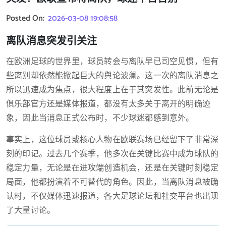
Posted On:
2026-03-08 19:08:58
离队消息突发引关注
在欧洲足球的世界里，球员转会与离队早已司空见惯，但有
些离别却依然能掀起巨大的舆论波澜。这一次的离队消息之
所以迅速成为焦点，很大程度上在于其突发性。此前无论是
俱乐部官方还是媒体报道，都没有太多关于离开的明确迹
象，因此当消息正式公布时，不少球迷都感到意外。
事实上，这位球员或核心人物在欧联赛场已经留下了非常深
刻的印记。过去几个赛季，他多次在关键比赛中成为球队的
稳定力量，无论是在进攻端创造机会，还是在关键时刻稳定
局面，他都扮演着不可替代的角色。因此，当离队消息被确
认时，不仅媒体迅速报道，各大足球论坛和社交平台也出现
了大量讨论。