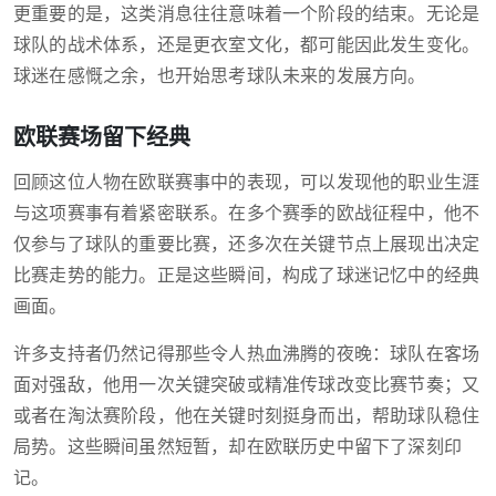
更重要的是，这类消息往往意味着一个阶段的结束。无论是
球队的战术体系，还是更衣室文化，都可能因此发生变化。
球迷在感慨之余，也开始思考球队未来的发展方向。
欧联赛场留下经典
回顾这位人物在欧联赛事中的表现，可以发现他的职业生涯
与这项赛事有着紧密联系。在多个赛季的欧战征程中，他不
仅参与了球队的重要比赛，还多次在关键节点上展现出决定
比赛走势的能力。正是这些瞬间，构成了球迷记忆中的经典
画面。
许多支持者仍然记得那些令人热血沸腾的夜晚：球队在客场
面对强敌，他用一次关键突破或精准传球改变比赛节奏；又
或者在淘汰赛阶段，他在关键时刻挺身而出，帮助球队稳住
局势。这些瞬间虽然短暂，却在欧联历史中留下了深刻印
记。