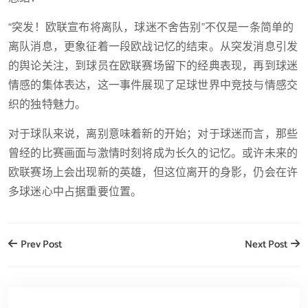
“突发！欧联宣布将离队，球迷不舍告别”不仅是一条简单的
离队消息，更象征着一段欧战记忆的结束。从突发消息引发
的舆论关注，到球员在欧联赛场留下的经典表现，再到球迷
情感的集体表达，这一事件展现了足球世界中竞技与情感交
织的独特魅力。
对于球队来说，离别意味着新的开始；对于球迷而言，那些
曾经的比赛画面与激情时刻将成为长久的记忆。或许未来的
欧联赛场上会出现新的英雄，但这位离开的身影，仍会在许
多球迷心中占据重要位置。
Prev Post
Next Post