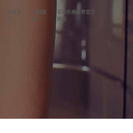
企业文
公司服
互动乐竟体育官方
化
务
网站