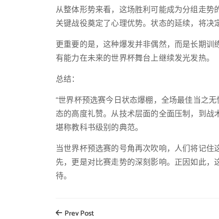
从整体形势来看，这场胜利可能成为分组走势
关键战役奠定了心理优势。状态的延续，将决
更重要的是，这种爆发并非偶然，而是长期训
有能力在未来的世界杯舞台上继续发光发热。
总结：
“世界杯预选赛今日状态爆棚，全场最佳当之无
态的高度礼赞。从技术层面的全面压制，到战
堪称教科书级别的典范。
当世界杯预选赛的号角再次吹响，人们将记住
先，更是对比赛走势的深刻影响。正因如此，
待。
Prev Post