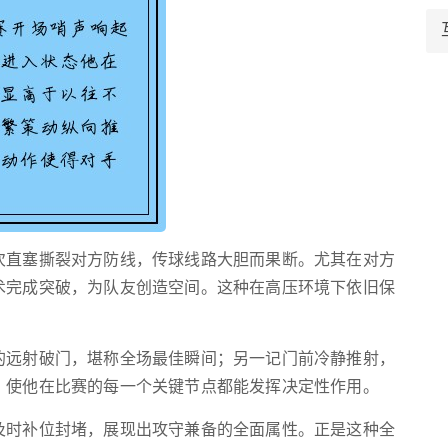
次直塞撕裂对方防线，传球线路大胆而果断。尤其在对方
术完成突破，为队友创造空间。这种在高压环境下依旧保
的远射破门，堪称全场最佳瞬间；另一记门前冷静推射，
，使他在比赛的每一个关键节点都能发挥决定性作用。
及时补位封堵，展现出攻守兼备的全面属性。正是这种全