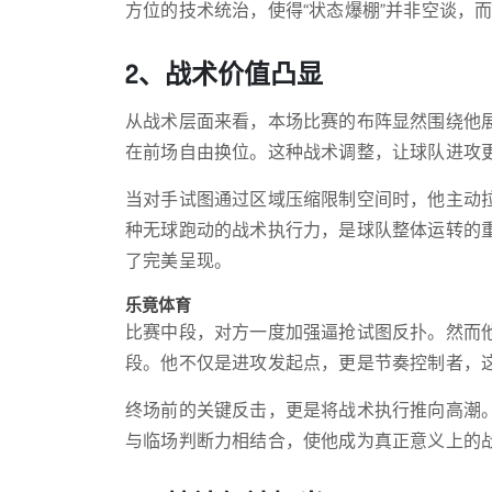
方位的技术统治，使得“状态爆棚”并非空谈，
2、战术价值凸显
从战术层面来看，本场比赛的布阵显然围绕他
在前场自由换位。这种战术调整，让球队进攻
当对手试图通过区域压缩限制空间时，他主动
种无球跑动的战术执行力，是球队整体运转的
了完美呈现。
乐竟体育
比赛中段，对方一度加强逼抢试图反扑。然而
段。他不仅是进攻发起点，更是节奏控制者，
终场前的关键反击，更是将战术执行推向高潮
与临场判断力相结合，使他成为真正意义上的