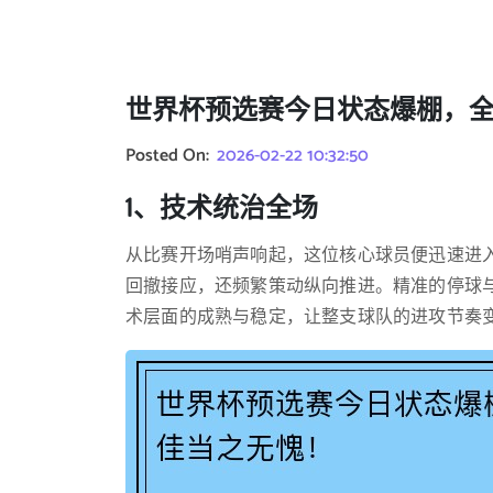
世界杯预选赛今日状态爆棚，
Posted On:
2026-02-22 10:32:50
1、技术统治全场
从比赛开场哨声响起，这位核心球员便迅速进
回撤接应，还频繁策动纵向推进。精准的停球
术层面的成熟与稳定，让整支球队的进攻节奏