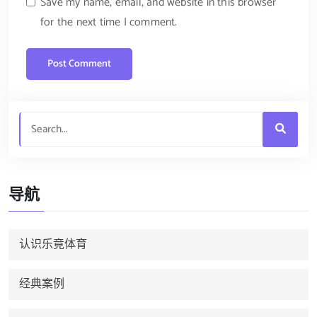
Save my name, email, and website in this browser
for the next time I comment.
导航
认识乐竟体育
经典案例