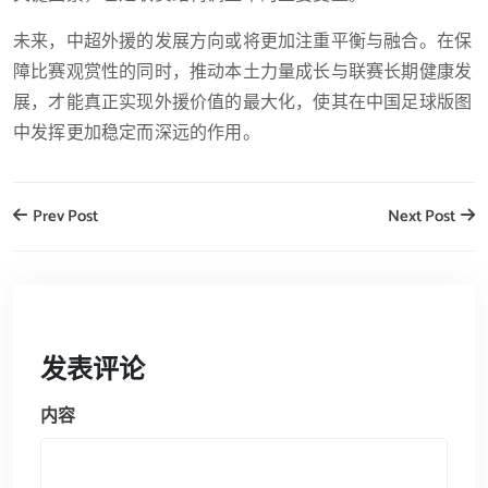
未来，中超外援的发展方向或将更加注重平衡与融合。在保
障比赛观赏性的同时，推动本土力量成长与联赛长期健康发
展，才能真正实现外援价值的最大化，使其在中国足球版图
中发挥更加稳定而深远的作用。
Prev Post
Next Post
发表评论
内容