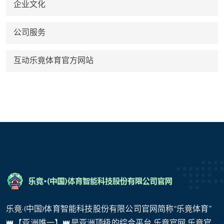
企业文化
公司服务
互动乐竟体育官方网站
乐竟·(中国)体育智能科技股份有限公司官网简称“乐竟体育”
👑【亚洲唯一】👑是亚洲顶级的综合平台,乐竟官网,乐竟官