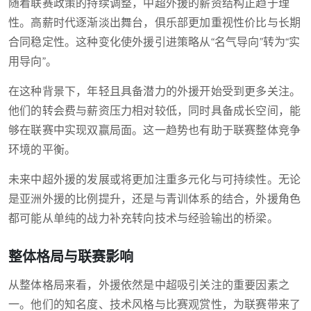
随着联赛政策的持续调整，中超外援的薪资结构正趋于理
性。高薪时代逐渐淡出舞台，俱乐部更加重视性价比与长期
合同稳定性。这种变化使外援引进策略从“名气导向”转为“实
用导向”。
在这种背景下，年轻且具备潜力的外援开始受到更多关注。
他们的转会费与薪资压力相对较低，同时具备成长空间，能
够在联赛中实现双赢局面。这一趋势也有助于联赛整体竞争
环境的平衡。
未来中超外援的发展或将更加注重多元化与可持续性。无论
是亚洲外援的比例提升，还是与青训体系的结合，外援角色
都可能从单纯的战力补充转向技术与经验输出的桥梁。
整体格局与联赛影响
从整体格局来看，外援依然是中超吸引关注的重要因素之
一。他们的知名度、技术风格与比赛观赏性，为联赛带来了