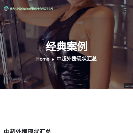
经典案例
Home
中超外援现状汇总
中超外援现状汇总