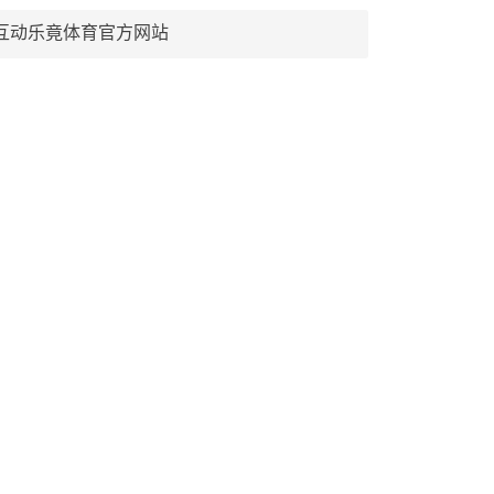
互动乐竟体育官方网站