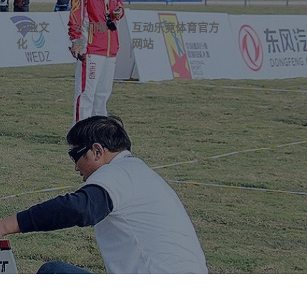
企业文
公司服
互动乐竟体育官方
化
务
网站