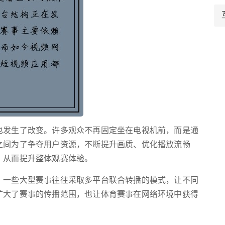
也发生了改变。许多观众不再固定坐在电视机前，而是通
之间为了争夺用户资源，不断提升画质、优化播放流畅
，从而提升整体观赛体验。
。一些大型赛事往往采取多平台联合转播的模式，让不同
扩大了赛事的传播范围，也让体育赛事在网络环境中获得