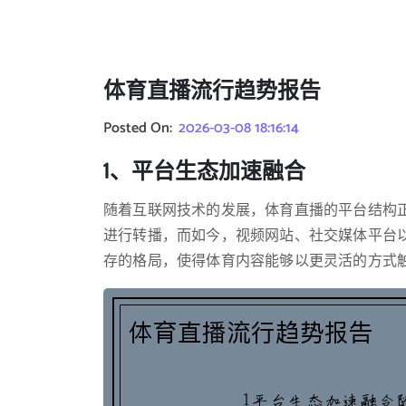
体育直播流行趋势报告
Posted On:
2026-03-08 18:16:14
1、平台生态加速融合
随着互联网技术的发展，体育直播的平台结构
进行转播，而如今，视频网站、社交媒体平台
存的格局，使得体育内容能够以更灵活的方式