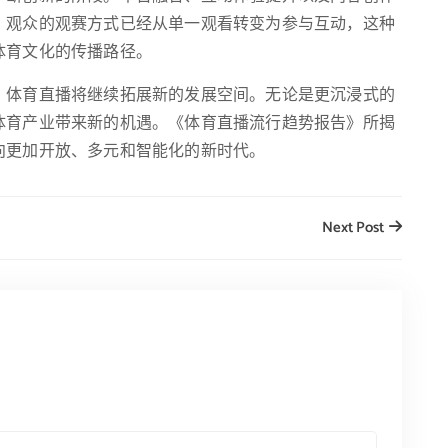
。观众的观赛方式已经从单一观看转变为参与互动，这种
体育文化的传播路径。
，体育直播将继续拓展新的发展空间。无论是更沉浸式的
体育产业带来新的机遇。《体育直播流行趋势报告》所揭
向更加开放、多元和智能化的新时代。
Next Post