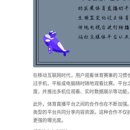
在移动互联网时代，用户观看体育赛事的习惯
过手机、平板或电脑随时随地观看比赛。平台
度，并推出多机位观看、实时数据展示等功能
此外，体育直播平台之间的合作也在不断加强
类型的平台共同分享内容资源。这种合作不仅
更强的曝光度。