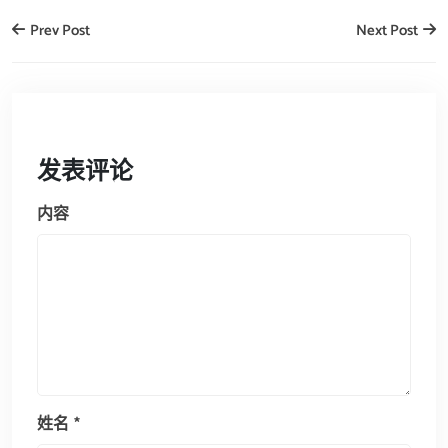
Prev Post
Next Post
发表评论
内容
姓名
*