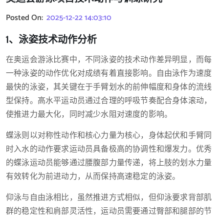
Posted On:
2025-12-22 14:03:10
1、泳姿技术动作分析
在奥运会游泳比赛中，不同泳姿的技术动作差异明显，而每
一种泳姿的动作优化对成绩有着直接影响。自由泳作为速度
最快的泳姿，其关键在于手臂划水的前伸幅度和身体的流线
型保持。高水平运动员通过合理的呼吸节奏配合身体滚动，
使推进力最大化，同时减少水阻对速度的影响。
蝶泳则以对称性动作和核心力量为核心，身体起伏和手臂同
时入水的动作要求运动员具备极高的协调性和爆发力。优秀
的蝶泳运动员能够通过腰腹部力量传递，将上肢的划水力量
有效转化为前进动力，从而保持高速稳定的泳姿。
仰泳与自由泳相比，虽然推进方式相似，但仰泳要求背部肌
群的稳定性和肩部灵活性，运动员需要通过臀部和腿部的节